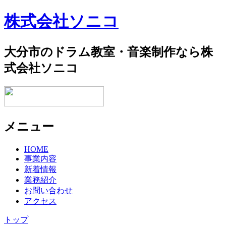
株式会社ソニコ
大分市のドラム教室・音楽制作なら株
式会社ソニコ
メニュー
コ
HOME
事業内容
ン
新着情報
テ
業務紹介
ン
お問い合わせ
ツ
アクセス
へ
ス
トップ
キ