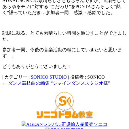
AURAL SONICの素晴らしさももちろんですが、音楽そして
あらゆるモノに対する”こだわり”をPONTAさんらしく”熱
く”語っていただき…参加者一同、感激・感銘でした。
記憶に残る、とても素晴らしい時間を過ごすことができまし
た。
参加者一同、今後の音楽活動の糧にしていきたいと思いま
す、。
どうもありがとうございました！
|
カテゴリー :
SONICO STUDIO
|
投稿者 : SONICO
←
ダンス競技曲の編集 “シャインダンススタジオ様”
投
稿
ナ
ビ
ゲ