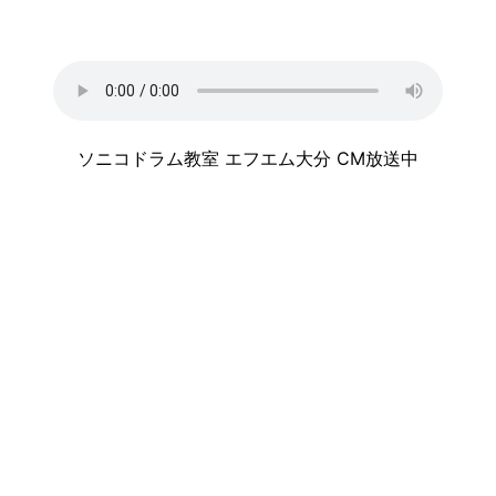
ソニコドラム教室 エフエム大分 CM放送中