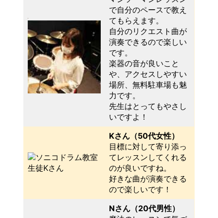
で自分のペースで教え
てもらえます。
自分のリクエスト曲が
演奏できるので楽しい
です。
楽器の音が良いこと
や、アクセスしやすい
場所、無料駐車場も魅
力です。
先生はとってもやさし
いですよ！
Kさん（50代女性）
目標に対して寄り添っ
てレッスンしてくれる
のが良いですね。
好きな曲が演奏できる
ので楽しいです！
Nさん（20代男性）