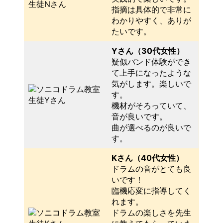
指摘は具体的で非常に
わかりやすく、ありが
たいです。
Yさん（30代女性）
疑似バンド体験ができ
て上手になったような
気がします。楽しいで
す。
機材がそろっていて、
音が良いです。
曲が選べるのが良いで
す。
Kさん（40代女性）
ドラムの音がとても良
いです！
臨機応変に指導してく
れます。
ドラムの楽しさを先生