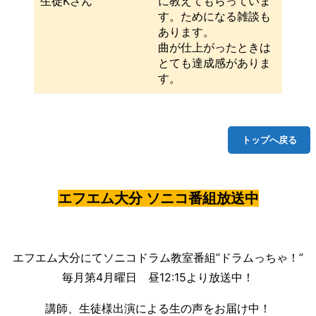
に教えてもらっていま
す。ためになる雑談も
あります。
曲が仕上がったときは
とても達成感がありま
す。
トップへ戻る
エフエム大分 ソニコ番組放送中
エフエム大分にてソニコドラム教室番組”ドラムっちゃ！”
毎月第4月曜日 昼12:15より放送中！
講師、生徒様出演による生の声をお届け中！